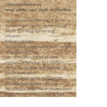
Labrador ırkının üç
rengi vardır; sarı, siyah ve çikolata.
Siyah ve sarı Labradorlar'ın burun,
dudak ve göz çeperi pigmenti siyah
olmalı, göz rengi kahverengi
olmalıdır.
Yalnızca çikolata
Labradorlar'ın pigmenti "liver" ve göz
rengi kehribar olur.
Sarı renk Labradorlar'da liver
pigment ve kehribar göz standart
dışıdır. Bu nedenle sarı köpekler ile
çikolata köpekler
çiftleştirilmemelidir. Aynı şekilde,
çikolata renkli köpek sarı renk
taşıyıcısıysa ve eş olarak seçilen siyah
köpek de sarı taşıyıcısıysa, ortaya
pigment hatalı sarı yavrular çıkabilir.
Dolayısı ile, çikolata köpekleri sarı,