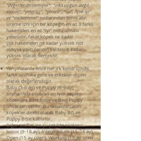
"değerlendirilemiyor", "ırka uygun değil,
elendi", "yetersiz", "yeterli", "iyi", "çok iyi"
ve "mükemmel"
notlarından birini alır.
Üreme izni için bir köpeğin en az 3 farklı
hakemden en az "iyi" notu alması
yeterlidir, fakat köpek ne kadar
çok hakemden ne kadar yüksek not
aldıysa yavrularının kalitesi o kadar
yüksek olacak demektir.
Yarışmalarda önce her ırk kendi içinde,
farklı sınıflara göre ve erkekler-dişiler
olarak değerlendirilir.
Baby (3-6 ay) ve Puppy (6-9 ay)
sınıflarında sınıfının en iyisi seçilen
köpeklere Best Baby ve Best Puppy
ünvanları verilir. Bu ünvanları alan
köpekler direkt olarak Baby BIS ve
Puppy BIS'e katılırlar.
Diğer sınıflar ise şu şekilde sıralanır:
Junior (9-18 ay), Intermadiate (15-24 ay),
Open (15 ay üzeri), Working (15 ay üzeri