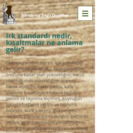
Labradors of Zoey's Queendom
Irk standardı nedir,
kısaltmalar ne anlama
gelir?
Federasyonların her ırk için belirlediği
bir standart vardır. Bu, köpeğin yerden
omzuna kadar olan yüksekliğini, vücut
uzunluğunun yüksekliğine oranını,
bacak açılarını, basış şeklini, kafa
yapısını, kulaklarının kafaya bağlanış
şeklini ve taşınma biçimini, kuyruğun
vücuda bağlanış şeklini ve taşınma
biçimini, kürk yapısını, göz rengini,
derideki pigmentasyon rengini, patilerin
şeklini, göğüs genişliğini ve derinliğini,
sırt çızgisini, abdomen çizgisini, yürüyüş