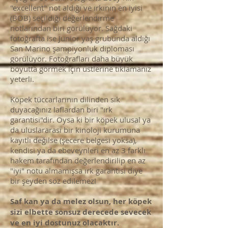
"excellent" not aldığı ve ırkının en iyisi
(BOB) seçildiği değerlendirme
notlarından biri görülüyor. Sağdaki
fotoğrafta ise Junior yaş grubunda aldığı
San Marino şampiyonluk diploması
görülüyor. Fotoğrafları daha büyük
boyutta görmek için üstlerine tıklamanız
yeterli.
Köpek tüccarlarının dilinden sık
duyacağınız laflardan biri "ırk
garantisi"dir. Oysa ki bir köpek ulusal ya
da uluslararası bir kinoloji kurumuna
kayıtlı değilse (şecere belgesi yoksa),
kendisi ya da ebeveynleri en az 3 farklı
hakem tarafından değerlendirilip en az
"iyi" notu almamışsa ırk garantisi diye
bir şeyden söz edilemez!
Saf kan ya da melez olsun, her köpek
sizi elbette sonsuz derecede sevecek
ve en iyi dostunuz olacaktır.