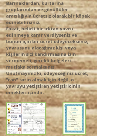
Barınaklardan, kurtarma
gruplarından ve gönüllüler
aracılığıyla ücretsiz olarak bir köpek
edinebilirsiniz.
Fakat, belirli bir ırktan yavru
edinmeye karar verdiyseniz ve
bunun için bir ücret ödeyecekseniz,
yavrusunu alacağınız kişi veya
kişilerin sizi kandırmasına izin
vermemeli, gerekli belgeleri
mutlaka sormalısınız.
Unutmayınız ki, ödeyeceğiniz ücret,
"can" satın almak için değil, o
yavruyu yetiştiren yetiştiricinin
emekleri içindir.