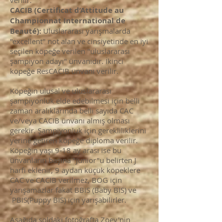
verilir.
CACIB (Certificat d’Attitude au
Championnat International de
Beauté):
Uluslararası yarışmalarda
"excellent" not alan ve cinsiyetinde en iyi
seçilen köpeğe verilen "uluslararası
şampiyon adayı" ünvanıdır. İkinci
köpeğe ResCACIB ünvanı verilir.
Köpeğin ulusal ve uluslararası
şampiyonluk elde edebilmesi için belli
zaman aralıklarında belli sayıda CAC
ve/veya CACIB ünvanı almış olması
gerekir. Şampiyonluk için gerekliliklerini
yerine getiren köpeğe diploma verilir.
Köpeğin yaşı 9-18 ay arası ise bu
ünvanların başına "Junior"u belirten J
harfi eklenir, 9 aydan küçük köpeklere
CAC ve CACIB verilmez, BOG için
yarışamazlar fakat BBIS (Baby BIS) ve
PBIS(Puppy BIS) için yarışabilirler.
Aşağıda soldaki fotoğrafta Zoey'nin