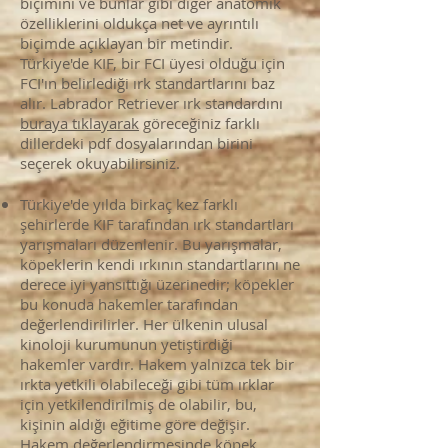
biçimini ve bunlar gibi diğer anatomik
özelliklerini oldukça net ve ayrıntılı
biçimde açıklayan bir metindir.
Türkiye'de KIF, bir FCI üyesi olduğu için
FCI'ın belirlediği ırk standartlarını baz
alır. Labrador Retriever ırk standardını
buraya tıklayarak
göreceğiniz farklı
dillerdeki pdf dosyalarından birini
seçerek okuyabilirsiniz.
Türkiye'de yılda birkaç kez farklı
şehirlerde KIF tarafından ırk standartları
yarışmaları düzenlenir. Bu yarışmalar,
köpeklerin kendi ırkının standartlarını ne
derece iyi yansıttığı üzerinedir; köpekler
bu konuda hakemler tarafından
değerlendirilirler.
Her ülkenin ulusal
kinoloji kurumunun yetiştirdiği
hakemler vardır. Hakem yalnızca tek bir
ırkta yetkili olabileceği gibi tüm ırklar
için yetkilendirilmiş de olabilir, bu,
kişinin aldığı eğitime göre değişir.
Hakem değerlendirmesinde köpek