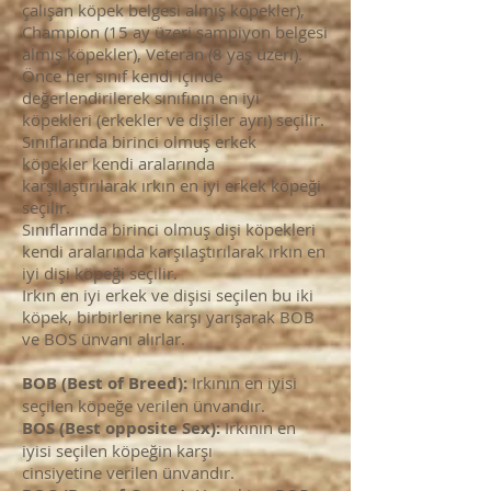
çalışan köpek belgesi almış köpekler),
Champion (15 ay üzeri şampiyon belgesi
almış köpekler), Veteran (8 yaş üzeri).
Önce her sınıf kendi içinde
değerlendirilerek sınıfının en iyi
köpekleri (erkekler ve dişiler ayrı) seçilir.
Sınıflarında birinci olmuş erkek
köpekler kendi aralarında
karşılaştırılarak ırkın en iyi erkek köpeği
seçilir.
Sınıflarında birinci olmuş dişi köpekleri
kendi aralarında karşılaştırılarak ırkın en
iyi dişi köpeği seçilir.
Irkın en iyi erkek ve dişisi seçilen bu iki
köpek, birbirlerine karşı yarışarak BOB
ve BOS ünvanı alırlar.
BOB (Best of Breed):
I
rkının en iyisi
seçilen köpeğe verilen ünvandır.
BOS (Best opposite
Sex):
Irkının en
iyisi seçilen köpeğin karşı
cinsiyetine verilen ünvandır.