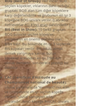
BOG (Best of Group):
Her ırktan BOB
seçilen köpekler, ırklarının dahil olduğu
gruptaki BOB alan tüm diğer köpeklere
karşı değerlendirilir ve grubunun en iyi 3
köpeğine BOG ünvanı verilir.
(Labrador
Retrieverlar
FCI 8'inci grup
dahilindedir.)
BIS (Best in Show):
10 farklı gruptan
BOG birincisi seçilen köpekler,
yarışmanın en önemli bölümü olan
BIS'e kalır. Bu bölümde en iyi 3 seçilerek
BIS kupaları verilir. BIS ödülü almak
demek yarışmaya katılan bütün
köpekler arasından en iyi 3'ten biri
olmak demektir, son derece prestijli bir
ödüldür.
CAC (Certificat d’Attitude au
Championnat national de beauté):
Ulusal yarışmalarda "excellent" not alan
ve cinsiyetinde en iyi seçilen köpeğe
verilen "ulusal şampiyon adayı"
ünvanıdır. İkinci köpeğe ResCAC ünvanı