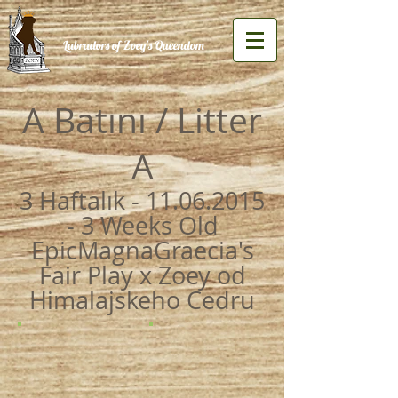
Labradors of Zoey's Queendom
A Batını / Litter
A
3 Haftalık -
11.06.2015
- 3
Weeks Old
EpicMagnaGraecia's
Fair Play x Zoey od
Himalajskeho Cedru